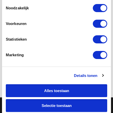
Toestemmingsselectie
Noodzakelijk
Rotterdam Voorjaar 2026: Art
Voorkeuren
Week, Marathon & Meer
Ontdek de beste evenementen in
Statistieken
Rotterdam dit voorjaar: Rotterdam Art
Week, NN Marathon, HYROX en meer.
Marketing
Combineer met een unieke activiteit van
Rotterdam Leisure Group!
Details tonen
طالع المزيد
Alles toestaan
Selectie toestaan
2026 © حقوق الطبع والنشر - Rotterdam Leisure