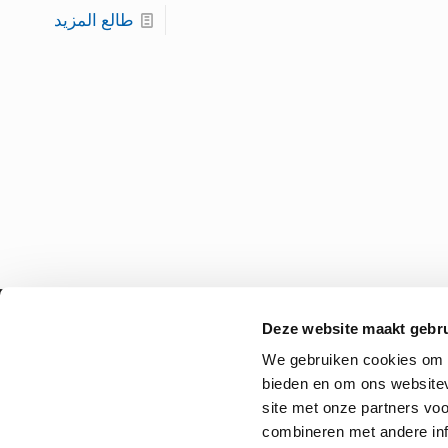
طالع المزيد
Deze website maakt gebru
الإلكتروني من تصميم:
vanStijl
We gebruiken cookies om c
bieden en om ons websitev
site met onze partners vo
combineren met andere inf