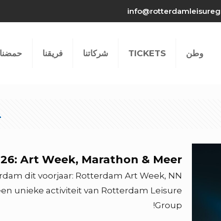
info@rotterdamleisureg
وطن
TICKETS
شركاتنا
فريقنا
حمضنا 
26: Art Week, Marathon & Meer
dam dit voorjaar: Rotterdam Art Week, NN
 unieke activiteit van Rotterdam Leisure
Group!