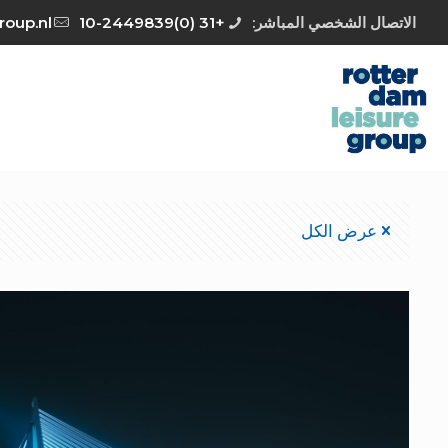
الاتصال الشخصي المباشر:
+31 (0)10-2449839
roup.nl
عرض الكل