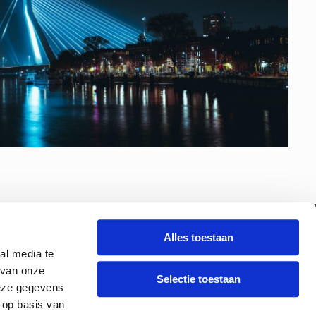
2026 © حقوق الطبع والنشر - Rotterdam Leisure Group |
Alles toestaan
al media te
 van onze
Selectie toestaan
deze gegevens
 op basis van