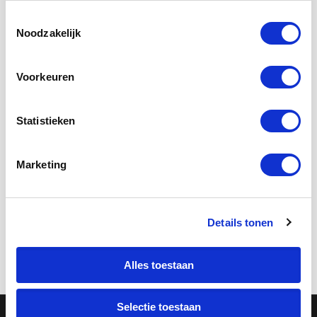
Toestemmingsselectie
Noodzakelijk
Rotterdam Voorjaar 2026: Art
Voorkeuren
Week, Marathon & Meer
Ontdek de beste evenementen in
Statistieken
Rotterdam dit voorjaar: Rotterdam Art
Week, NN Marathon, HYROX en meer.
Marketing
Combineer met een unieke activiteit van
Rotterdam Leisure Group!
Details tonen
En savoir plus
Alles toestaan
Selectie toestaan