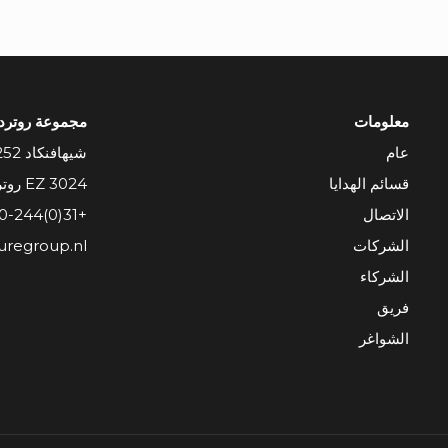
معلومات
مجموعة روتردا
عام
شيهافنكاد 252
قسائم الهدايا
3024 EZ روتردام
الاتصال
+31(0)10-244 98 39
الشركات
uregroup.nl
الشركاء
فريق
الشواغر