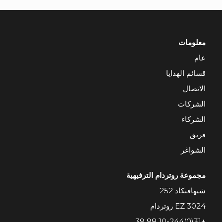
معلومات
عام
قسائم الهدايا
الاتصال
الشركات
الشركاء
فريق
الشواغر
مجموعة روتردام الترفيهية
شيهافنكاد 252
3024 EZ روتردام
+31(0)10-244 98 39