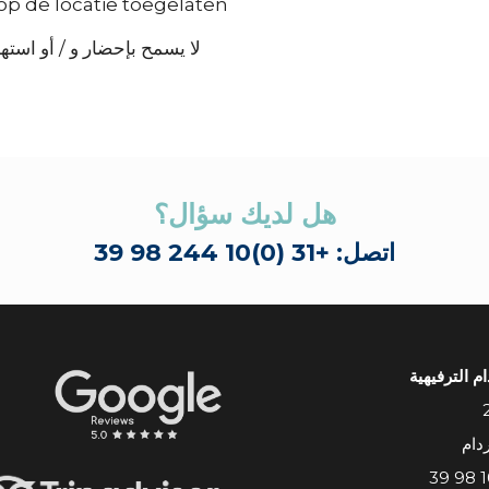
p de locatie toegelaten.
لا يسمح بإحضار و / أو استه
هل لديك سؤال؟
اتصل: +31 (0)10 244 98 39
م الترفيهية