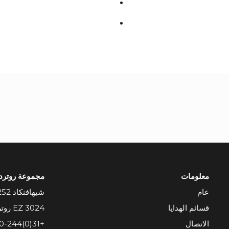
معلومات
مجموعة روتردا
عام
شيهافنكاد 252
قسائم الهدايا
3024 EZ روتردام
الاتصال
+31(0)10-244 98 39