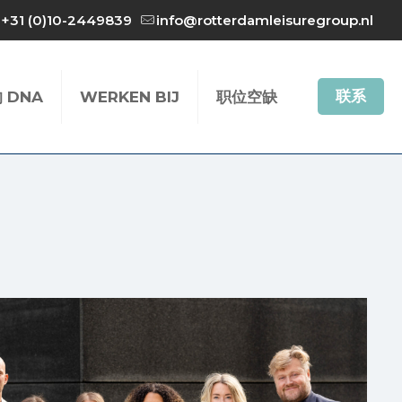
+31 (0)10-2449839
info@rotterdamleisuregroup.nl
联系
 DNA
WERKEN BIJ
职位空缺