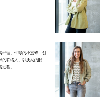
营经理。忙碌的小蜜蜂，创
伴的联络人。以挑剔的眼
营过程。