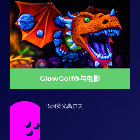
GlowGolf®与电影
15洞荧光高尔夫