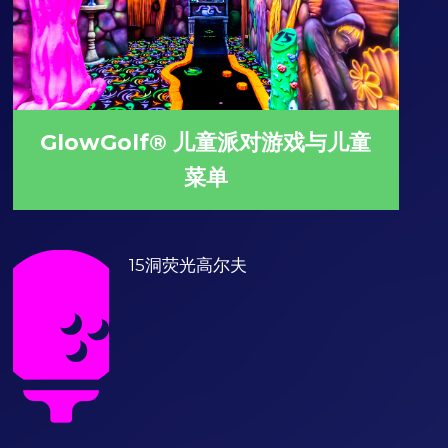
GlowGolf® 儿童派对游戏与儿童
菜单
15洞荧光高尔夫