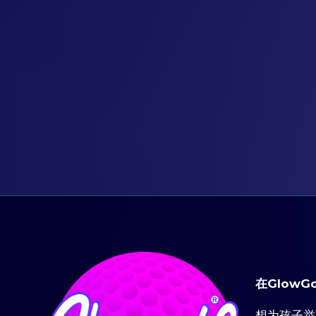
在GlowG
想为孩子举