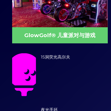
GlowGolf® 儿童派对与游戏
15洞荧光高尔夫
夜光手环