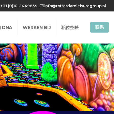
+31 (0)10-2449839
info@rotterdamleisuregroup.nl
联系
 DNA
WERKEN BIJ
职位空缺