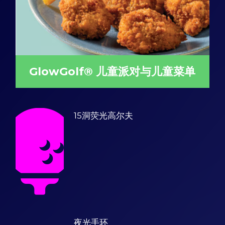
GlowGolf® 儿童派对与儿童菜单
15洞荧光高尔夫
夜光手环