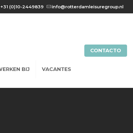
+31 (0)10-2449839
info@rotterdamleisuregroup.nl
CONTACTO
WERKEN BIJ
VACANTES